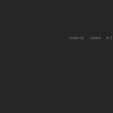
Order by
Latest
A-Z