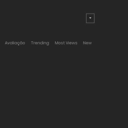
Avaliação
Trending
Most Views
New