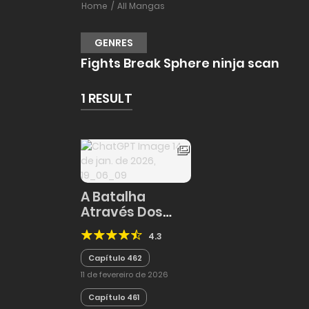
Home
All Mangas
GENRES
Fights Break Sphere ninja scan
1 RESULT
A Batalha
Através Dos
Céus
4.3
Capítulo 462
11 de fevereiro de 2026
Capítulo 461