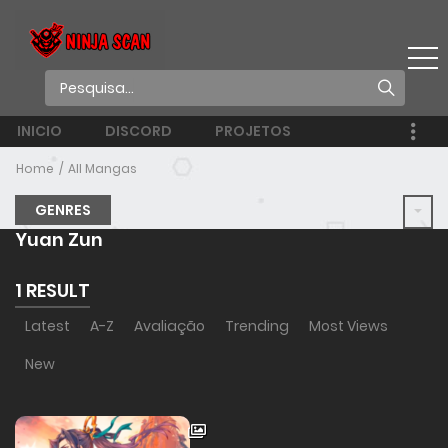
INICIO
DISCORD
PROJETOS
Home
All Mangas
GENRES
Yuan Zun
1 RESULT
Latest
A-Z
Avaliação
Trending
Most Views
New