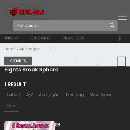
INICIO
DISCORD
PROJETOS
Home
All Mangas
GENRES
Fights Break Sphere
1 RESULT
Latest
A-Z
Avaliação
Trending
Most Views
New