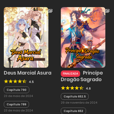
Deus Marcial Asura
Princípe
FINALIZADA
Dragão Sagrado
4.5
4.6
Capítulo 790
23 de maio de 2024
Capítulo 652.5
29 de novembro de 2024
Capítulo 789
23 de maio de 2024
Capítulo 652