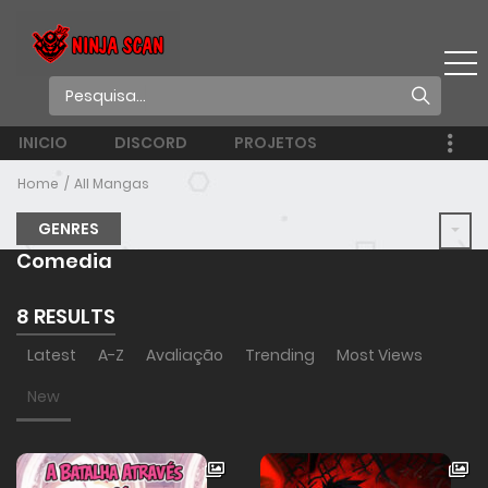
INICIO
DISCORD
PROJETOS
Home
All Mangas
GENRES
Comedia
8 RESULTS
Latest
A-Z
Avaliação
Trending
Most Views
New